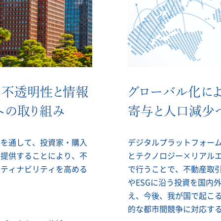
る不透明性と情報
グローバル化に
への取り組み
寄与と人口減少
業を通して、投資家・購入
デジタルプラットフォーム
を提供することにより、不
とテクノロジー×リアル
スティナビリティを高める
で行うことで、不動産取引
やESGに沿う投資を国内
え、今後、我が国で起こ
的な都市間競争に対応す