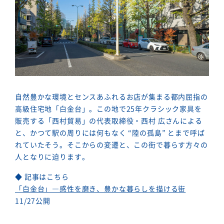
自然豊かな環境とセンスあふれるお店が集まる都内屈指の
高級住宅地「白金台」。この地で25年クラシック家具を
販売する「西村貿易」の代表取締役・西村 広さんによる
と、かつて駅の周りには何もなく “陸の孤島” とまで呼ば
れていたそう。そこからの変遷と、この街で暮らす方々の
人となりに迫ります。
◆ 記事はこちら
「白金台」―感性を磨き、豊かな暮らしを描ける街
11/27公開