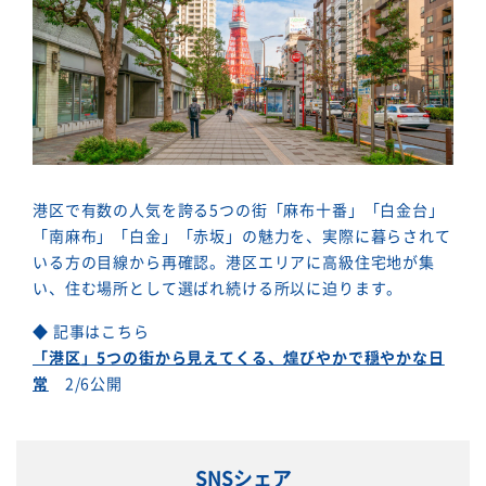
港区で有数の人気を誇る5つの街「麻布十番」「白金台」
「南麻布」「白金」「赤坂」の魅力を、実際に暮らされて
いる方の目線から再確認。港区エリアに高級住宅地が集
い、住む場所として選ばれ続ける所以に迫ります。
◆ 記事はこちら
「港区」5つの街から見えてくる、煌びやかで穏やかな日
常
2/6公開
SNSシェア