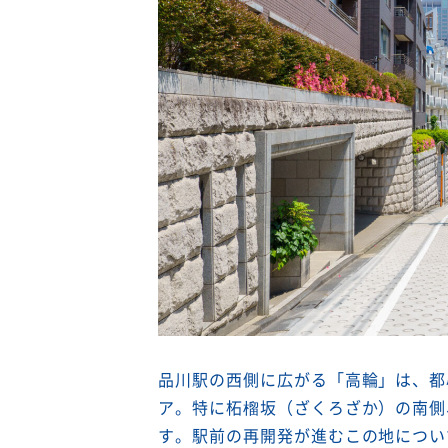
品川駅の西側に広がる「高輪」は、都
ア。特に柘榴坂（ざくろざか）の南側
す。駅前の再開発が進むこの地につい