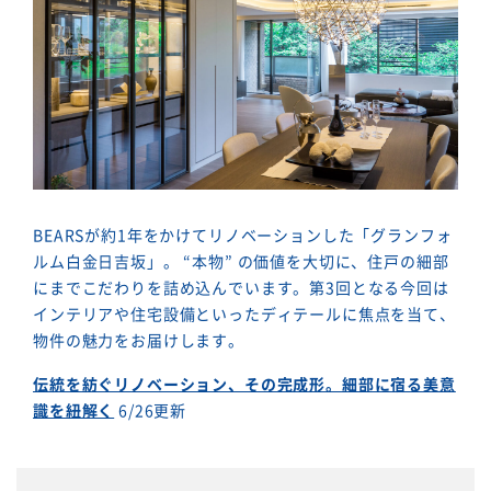
BEARSが約1年をかけてリノベーションした「グランフォ
ルム白金日吉坂」。 “本物” の価値を大切に、住戸の細部
にまでこだわりを詰め込んでいます。第3回となる今回は
インテリアや住宅設備といったディテールに焦点を当て、
物件の魅力をお届けします。
伝統を紡ぐリノベーション、その完成形。細部に宿る美意
識を紐解く
6/26更新